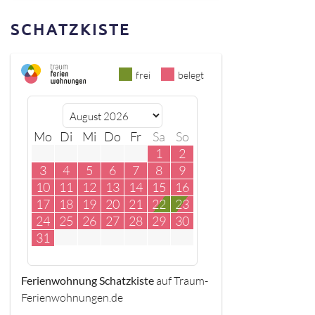
SCHATZKISTE
frei
belegt
Mo
Di
Mi
Do
Fr
Sa
So
1
2
3
4
5
6
7
8
9
10
11
12
13
14
15
16
17
18
19
20
21
22
23
24
25
26
27
28
29
30
31
Ferienwohnung Schatzkiste
auf Traum-
Ferienwohnungen.de