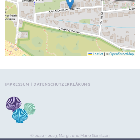
Leaflet
|
©
OpenStreetMap
IMPRESSUM | DATENSCHUTZERKLÄRUNG
© 2020 - 2023, Margit und Mario Gerritzen