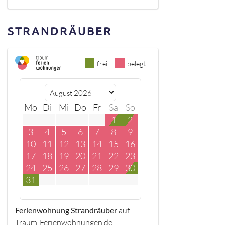
STRANDRÄUBER
frei
belegt
Mo
Di
Mi
Do
Fr
Sa
So
1
2
3
4
5
6
7
8
9
10
11
12
13
14
15
16
17
18
19
20
21
22
23
24
25
26
27
28
29
30
31
Ferienwohnung Strandräuber
auf
Traum-Ferienwohnungen.de