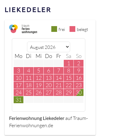
LIEKEDELER
frei
belegt
Mo
Di
Mi
Do
Fr
Sa
So
1
2
3
4
5
6
7
8
9
10
11
12
13
14
15
16
17
18
19
20
21
22
23
24
25
26
27
28
29
30
31
Ferienwohnung Liekedeler
auf Traum-
Ferienwohnungen.de