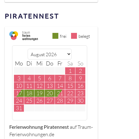
PIRATENNEST
frei
belegt
Mo
Di
Mi
Do
Fr
Sa
So
1
2
3
4
5
6
7
8
9
10
11
12
13
14
15
16
17
18
19
20
21
22
23
24
25
26
27
28
29
30
31
Ferienwohnung Piratennest
auf Traum-
Ferienwohnungen.de